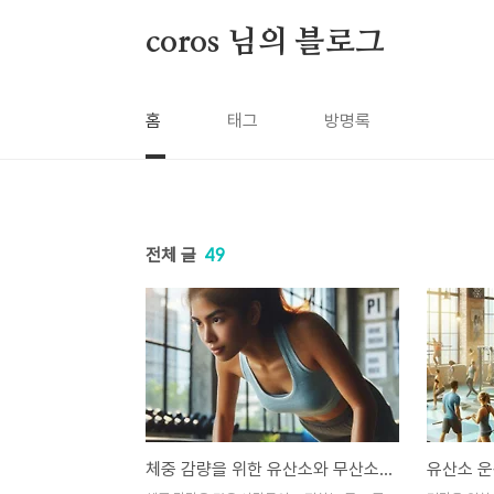
본문 바로가기
coros 님의 블로그
홈
태그
방명록
전체 글
49
체중 감량을 위한 유산소와 무산소 운동의 완벽한 조화