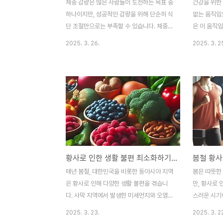
체중 감량은 많은 사람들이 도전하는 목표 중
건강을 위한 
하나이지만, 성공적인 감량을 위해 단순히 식
없는 움직임
단 조절만으로는 부족할 수 있습니다. 체중
은 이 움직임
감량을 더 효과적으로 달성하고 지속적으로
강을 증진시
2025. 3. 26.
2025. 3. 2
유지하기 위해서는 올바른 운동 전략이 필요
특히 유산소
합니다. 그중에서도 유산소 운동과 무산소 운
한 방식으로
동의 조화를 이루는 것이 핵심입니다. 유산소
많은 사람들
운동은 체지방 연소와 심폐 건강을 강화시키
효과를 제대
고, 무산소 운동은 근육량 증가와 대사 속도
법을 선택하
를 촉진하여 체중 감량의 지속 가능한 기초를
글에서는 유
만듭니다. 이 글에서는 체중 감량의 효과를
주요 효과, 
극대화하기 위해 유산소 운동과 무산소 운동
법까지 자세
을 결합하여 사용하는 방법에 대해 심층적으
통해 여러분
황사로 인한 생활 불편 최소화하기: 건강하고 쾌적한 일상으로의 여정
로 탐구하겠습니다.1. 유산소 운동: 지방 연소
과 계획을 수
의 핵심유산소 운동은 체중 감량에 있어 필수
운동: 지속
매년 봄철, 대한민국을 비롯한 동아시아 지역
봄은 따뜻한
적인 요소로, 장시간의 운동을 통해 체내 축
(Aerobic
은 황사로 인해 다양한 생활 불편을 겪습니
만, 황사로
적된 지방을 효과적으로 소..
너지를 생..
다. 사막 지역에서 발생한 미세먼지와 오염물
스러운 시기
질이 바람에 실려 오면서 대기질을 악화시키
지와 각종 
2025. 3. 23.
2025. 3. 2
고, 건강과 일상에 크고 작은 영향을 미칩니
질환, 피부 