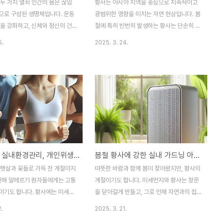
두 가지 열쇠 인간의 몸은 끊임
황사는 아시아 지역을 중심으로 지속적이고
으로 구성된 생명체입니다. 운동
광범위한 영향을 미치는 자연 현상입니다. 봄
을 강화하고, 신체와 정신의 건
철에 특히 빈번히 발생하는 황사는 단순히 먼
키는 데 중요한 역할을 합니다.
지를 포함한 대기 현상이 아니라 건강, 환경,
5.
2025. 3. 24.
 운동과 무산소 운동은 각각 독특
경제 등 다방면에 걸쳐 심각한 문제를 일으키
 우리 몸을 변화시킵니다. 하지만
며, 오늘날 우리 사회가 직면한 주요 환경 이
이 이 두 가지 운동의 차이점과
슈로 부각되고 있습니다. 황사는 사람의 일상
로 이해하지 못해 적절한 운동 방
생활을 제한할 뿐 아니라, 대기 질과 생태계
는 데 어려움을 겪습니다. 이번
를 파괴하여 지구 환경에 장기적으로 악영향
산소 운동과 무산소 운동의 정의,
을 미칩니다. 그러므로 황사의 원인과 영향을
그리고 이를 적절히 조합하는 방
이해하고, 이를 최소화하기 위한 실질적인 예
히 살펴보려고 합니다. 이 글을
방법을 찾는 것은 우리 모두의 과제입니다.황
은 자신의 목표에 맞는 운동 방식
사의 주요 원인과 발생 메커니즘황사는 자연
봄철 황사 실내환경관리, 개인위생, 면연력 강화
봄철 황사에 강한 실내 가드닝 아이디어
립할 수 있을 것입니다.1. 유산소
적 요인과 인간 활동이 결합되어 발생하는 복
 가능한 움직임의 힘유산소 운동
합적인 현상입니다. 자연적으로는 중국과 몽
 햇살과 꽃들로 가득 찬 계절이지
따뜻한 바람과 함께 봄이 찾아왔지만, 황사의
 Exercise)은 산소를 이용하여 에
골의 고비 사막과 타클라마칸 사막 같은 광대
 인해 알레르기 환자들에게는 고통
계절이기도 합니다. 미세먼지와 황사는 창문
한 건조 지역이 주요 발원..
이기도 합니다. 황사에는 미세먼
을 닫아걸게 만들고, 그로 인해 자연과의 접
유해 물질이 포함되어 있어 호흡기
점이 점점 줄어드는 시기입니다. 특히 실내에
2.
2025. 3. 21.
트러블, 눈 간지러움 등의 증상을
머무는 시간이 늘어나는 요즘, 답답한 공간에