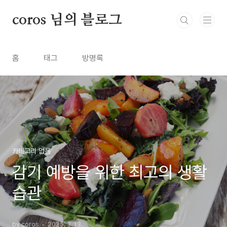
본문 바로가기
coros 님의 블로그
홈
태그
방명록
카테고리 없음
감기 예방을 위한 최고의 생활
습관
by coros
2025. 3. 13.