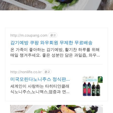
http://m.coupang.com
광고
감기예방 쿠팡 와우회원 무제한 무료배송
온 가족이 좋아하는 감기예방, 활기찬 하루를 위해
매일 챙겨주세요. 좋은 성분만 담은 과일즙, 와우회
원 무료반품으로 안심하고 경험하세요.
http://nonilife.co.kr
광고
미국모린다노니주스 정식판매
처
세계인이 사랑하는 타히티안클래
식노니주스,노니맥스,염증과 면역
력에 도움